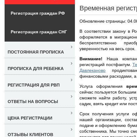
Временная регист
Регистрация граждан РФ
Обновление страницы: 04.0
В соответствии закону в Р
Регистрация граждан СНГ
оформляется в миграцион
беспрепятственно при
уверенностью на весь срок.
ПОСТОЯННАЯ ПРОПИСКА
Внимание!
Наша компани
регистраций постфактум.
Т
ПРОПИСКА ДЛЯ РЕБЕНКА
Давлеканово
продиктован
финансовыми расходами, а 
РЕГИСТРАЦИЯ ДЛЯ РВП
Услуга оформления
врем
сейчас пользуется большим
сможете найти работу, ус
ОТВЕТЫ НА ВОПРОСЫ
садик, взять кредит или пос
Срок получения услуги
о
ЦЕНА РЕГИСТРАЦИИ
нашей организации, соста
подаче и оформлению бумаг
собственника. Мы точно с
ОТЗЫВЫ КЛИЕНТОВ
вариантов для ваших целей