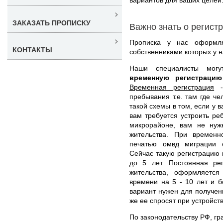
ЗАКАЗАТЬ ПРОПИСКУ
Важно знать о регист
Прописка у нас оформля
КОНТАКТЫ
собственниками которых у н
Наши специалисты мо
временную регистраци
Временная регистрация
- 
пребывания т.е. там где ч
такой схемы в том, если у 
вам требуется устроить ре
микрорайоне, вам не нуж
жительства. При временн
печатью омвд миграции 
Сейчас такую регистрацию 
до 5 лет.
Постоянная ре
жительства, оформляетс
времени на 5 - 10 лет и б
вариант нужен для получени
же ее спросят при устройств
По законодательству РФ, гр