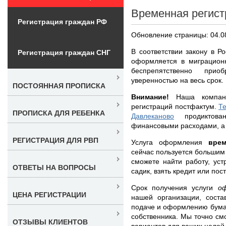
Временная регист
Регистрация граждан РФ
Обновление страницы: 04.0
В соответствии закону в Р
Регистрация граждан СНГ
оформляется в миграцион
беспрепятственно при
уверенностью на весь срок.
ПОСТОЯННАЯ ПРОПИСКА
Внимание!
Наша компани
регистраций постфактум.
Т
ПРОПИСКА ДЛЯ РЕБЕНКА
Давлеканово
продиктован
финансовыми расходами, а 
РЕГИСТРАЦИЯ ДЛЯ РВП
Услуга оформления
врем
сейчас пользуется большим
сможете найти работу, ус
ОТВЕТЫ НА ВОПРОСЫ
садик, взять кредит или пос
Срок получения услуги
о
ЦЕНА РЕГИСТРАЦИИ
нашей организации, соста
подаче и оформлению бумаг
собственника. Мы точно с
ОТЗЫВЫ КЛИЕНТОВ
вариантов для ваших целей