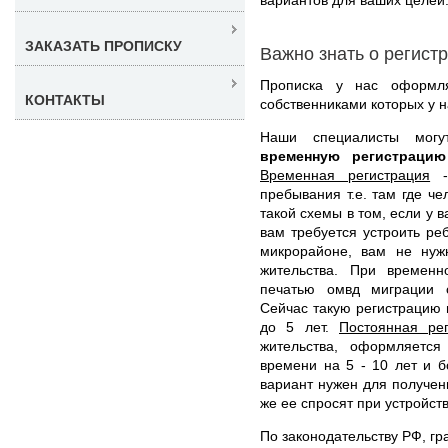
ЗАКАЗАТЬ ПРОПИСКУ
Важно знать о регист
Прописка у нас оформля
КОНТАКТЫ
собственниками которых у н
Наши специалисты мо
временную регистраци
Временная регистрация
- 
пребывания т.е. там где ч
такой схемы в том, если у 
вам требуется устроить ре
микрорайоне, вам не нуж
жительства. При временн
печатью омвд миграции 
Сейчас такую регистрацию 
до 5 лет.
Постоянная ре
жительства, оформляетс
времени на 5 - 10 лет и б
вариант нужен для получени
же ее спросят при устройств
По законодательству РФ, гр